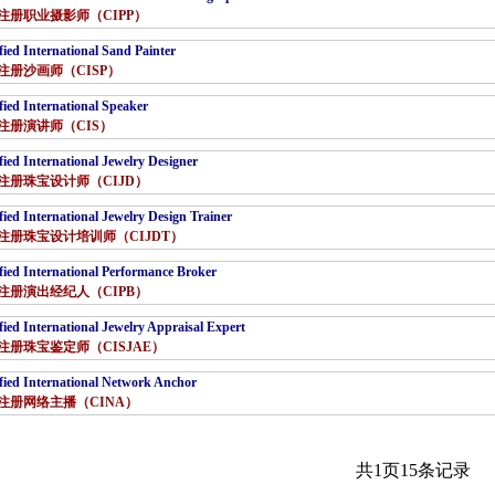
注册职业摄影师（CIPP）
fied International Sand Painter
注册沙画师（CISP）
fied International Speaker
注册演讲师（CIS）
fied International Jewelry Designer
注册珠宝设计师（CIJD）
fied International Jewelry Design Trainer
注册珠宝设计培训师（CIJDT）
fied International Performance Broker
注册演出经纪人（CIPB）
fied International Jewelry Appraisal Expert
注册珠宝鉴定师（CISJAE）
fied International Network Anchor
注册网络主播（CINA）
共
1
页
15
条记录