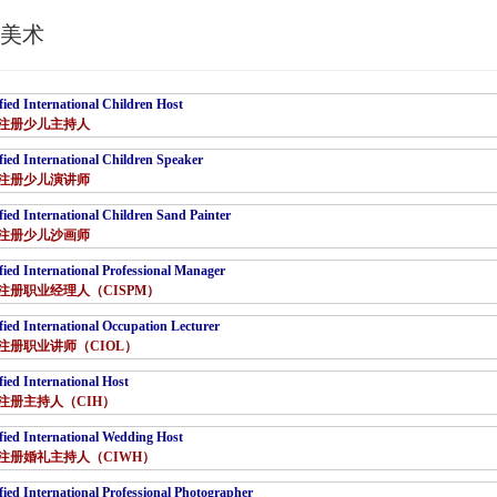
 美术
fied International Children Host
注册少儿主持人
fied International Children Speaker
注册少儿演讲师
fied International Children Sand Painter
注册少儿沙画师
fied International Professional Manager
注册职业经理人（CISPM）
fied International Occupation Lecturer
注册职业讲师（CIOL）
fied International Host
注册主持人（CIH）
fied International Wedding Host
注册婚礼主持人（CIWH）
fied International Professional Photographer