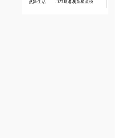
微舞生活——2023粤港澳童星童模...