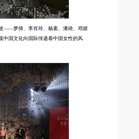
象大使——梦倚、李肖玲、杨素、潘靖、邓婧
象承载中国文化向国际传递着中国女性的风
！