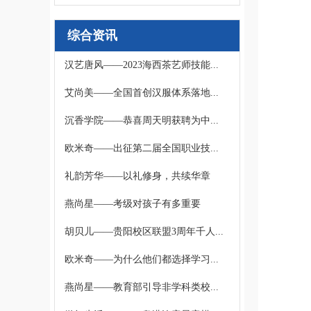
综合资讯
汉艺唐风——2023海西茶艺师技能...
艾尚美——全国首创汉服体系落地...
沉香学院——恭喜周天明获聘为中...
欧米奇——出征第二届全国职业技...
礼韵芳华——以礼修身，共续华章
燕尚星——考级对孩子有多重要
胡贝儿——贵阳校区联盟3周年千人...
欧米奇——为什么他们都选择学习...
燕尚星——教育部引导非学科类校...